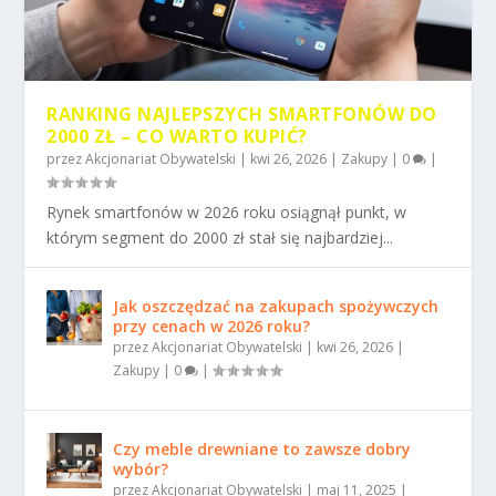
RANKING NAJLEPSZYCH SMARTFONÓW DO
2000 ZŁ – CO WARTO KUPIĆ?
przez
Akcjonariat Obywatelski
|
kwi 26, 2026
|
Zakupy
|
0
|
Rynek smartfonów w 2026 roku osiągnął punkt, w
którym segment do 2000 zł stał się najbardziej...
Jak oszczędzać na zakupach spożywczych
przy cenach w 2026 roku?
przez
Akcjonariat Obywatelski
|
kwi 26, 2026
|
Zakupy
|
0
|
Czy meble drewniane to zawsze dobry
wybór?
przez
Akcjonariat Obywatelski
|
maj 11, 2025
|