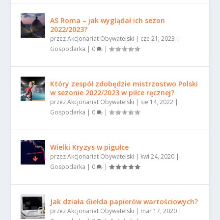
AS Roma – jak wyglądał ich sezon
2022/2023?
przez
Akcjonariat Obywatelski
|
cze 21, 2023
|
Gospodarka
|
0
|
Który zespół zdobędzie mistrzostwo Polski
w sezonie 2022/2023 w piłce ręcznej?
przez
Akcjonariat Obywatelski
|
sie 14, 2022
|
Gospodarka
|
0
|
Wielki Kryzys w pigułce
przez
Akcjonariat Obywatelski
|
kwi 24, 2020
|
Gospodarka
|
0
|
Jak działa Giełda papierów wartościowych?
przez
Akcjonariat Obywatelski
|
mar 17, 2020
|