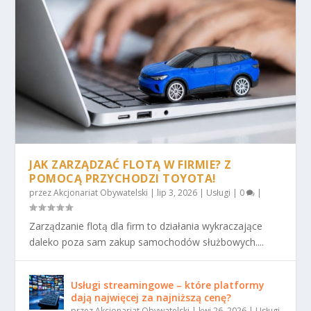
JAK ZARZĄDZAĆ FLOTĄ W FIRMIE? Z
POMOCĄ PRZYCHODZI TOYOTA!
przez
Akcjonariat Obywatelski
|
lip 3, 2026
|
Usługi
|
0
|
Zarządzanie flotą dla firm to działania wykraczające
daleko poza sam zakup samochodów służbowych....
Usługi streamingowe – które platformy
dają najwięcej za najniższą cenę?
przez
Akcjonariat Obywatelski
|
kwi 26, 2026
|
Usługi