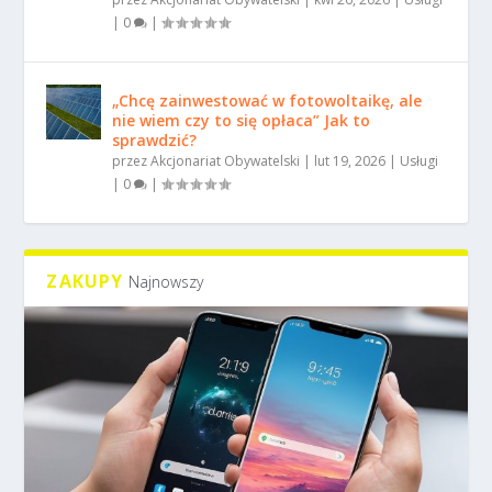
|
0
|
„Chcę zainwestować w fotowoltaikę, ale
nie wiem czy to się opłaca” Jak to
sprawdzić?
przez
Akcjonariat Obywatelski
|
lut 19, 2026
|
Usługi
|
0
|
ZAKUPY
Najnowszy