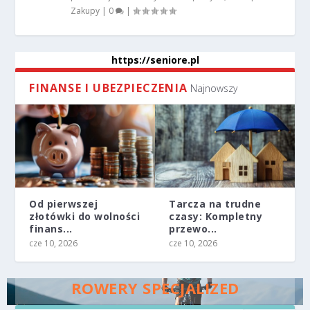
Zakupy
|
0
|
https://seniore.pl
FINANSE I UBEZPIECZENIA
Najnowszy
Od pierwszej
Tarcza na trudne
złotówki do wolności
czasy: Kompletny
finans...
przewo...
cze 10, 2026
cze 10, 2026
ROWERY SPECJALIZED