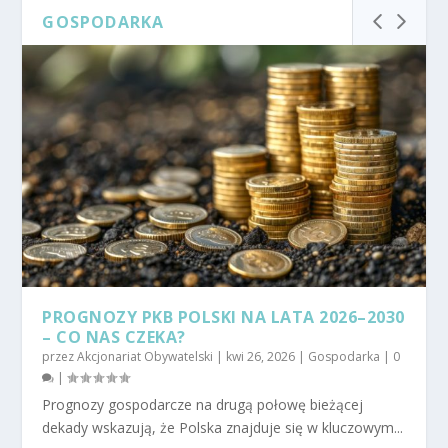
GOSPODARKA
PROGNOZY PKB POLSKI NA LATA 2026–2030
– CO NAS CZEKA?
przez
Akcjonariat Obywatelski
|
kwi 26, 2026
|
Gospodarka
|
0
|
Prognozy gospodarcze na drugą połowę bieżącej
dekady wskazują, że Polska znajduje się w kluczowym...