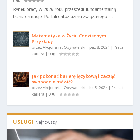
0
|
Rynek pracy w 2026 roku przeszedł fundamentalną
transformację. Po fali entuzjazmu związanego z...
Matematyka w Życiu Codziennym:
Przykłady
przez
Akcjonariat Obywatelski
|
paź 8, 2024
|
Praca i
kariera
|
0
|
Jak pokonać barierę językową i zacząć
swobodnie mówić?
przez
Akcjonariat Obywatelski
|
lut 5, 2024
|
Praca i
kariera
|
0
|
USŁUGI
Najnowszy