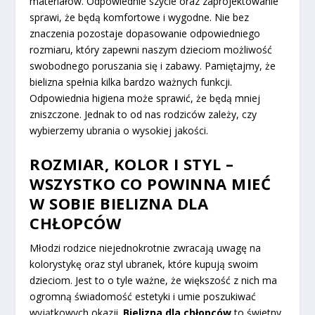
materiałów. Odpowiednie szycie oraz zaprojektowanie
sprawi, że będą komfortowe i wygodne. Nie bez
znaczenia pozostaje dopasowanie odpowiedniego
rozmiaru, który zapewni naszym dzieciom możliwość
swobodnego poruszania się i zabawy. Pamiętajmy, że
bielizna spełnia kilka bardzo ważnych funkcji.
Odpowiednia higiena może sprawić, że będą mniej
zniszczone. Jednak to od nas rodziców zależy, czy
wybierzemy ubrania o wysokiej jakości.
ROZMIAR, KOLOR I STYL –
WSZYSTKO CO POWINNA MIEĆ
W SOBIE BIELIZNA DLA
CHŁOPCÓW
Młodzi rodzice niejednokrotnie zwracają uwagę na
kolorystykę oraz styl ubranek, które kupują swoim
dzieciom. Jest to o tyle ważne, że większość z nich ma
ogromną świadomość estetyki i umie poszukiwać
wyjątkowych okazji.
Bielizna dla chłopców
to świetny