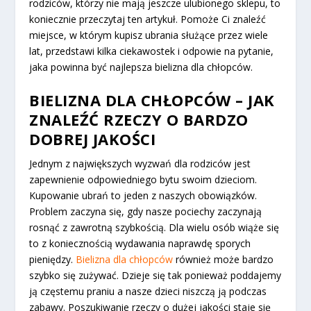
rodziców, którzy nie mają jeszcze ulubionego sklepu, to
koniecznie przeczytaj ten artykuł. Pomoże Ci znaleźć
miejsce, w którym kupisz ubrania służące przez wiele
lat, przedstawi kilka ciekawostek i odpowie na pytanie,
jaka powinna być najlepsza bielizna dla chłopców.
BIELIZNA DLA CHŁOPCÓW – JAK
ZNALEŹĆ RZECZY O BARDZO
DOBREJ JAKOŚCI
Jednym z największych wyzwań dla rodziców jest
zapewnienie odpowiedniego bytu swoim dzieciom.
Kupowanie ubrań to jeden z naszych obowiązków.
Problem zaczyna się, gdy nasze pociechy zaczynają
rosnąć z zawrotną szybkością. Dla wielu osób wiąże się
to z koniecznością wydawania naprawdę sporych
pieniędzy.
Bielizna dla chłopców
również może bardzo
szybko się zużywać. Dzieje się tak ponieważ poddajemy
ją częstemu praniu a nasze dzieci niszczą ją podczas
zabawy. Poszukiwanie rzeczy o dużej jakości staje się