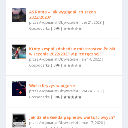
AS Roma – jak wyglądał ich sezon
2022/2023?
przez
Akcjonariat Obywatelski
|
cze 21, 2023
|
Gospodarka
|
0
|
Który zespół zdobędzie mistrzostwo Polski
w sezonie 2022/2023 w piłce ręcznej?
przez
Akcjonariat Obywatelski
|
sie 14, 2022
|
Gospodarka
|
0
|
Wielki Kryzys w pigułce
przez
Akcjonariat Obywatelski
|
kwi 24, 2020
|
Gospodarka
|
0
|
Jak działa Giełda papierów wartościowych?
przez
Akcjonariat Obywatelski
|
mar 17, 2020
|