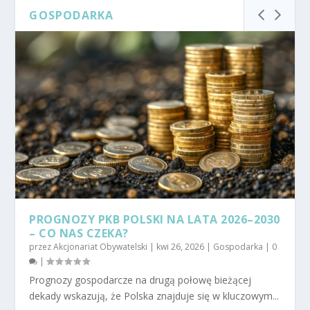
GOSPODARKA
PROGNOZY PKB POLSKI NA LATA 2026–2030
– CO NAS CZEKA?
przez
Akcjonariat Obywatelski
|
kwi 26, 2026
|
Gospodarka
|
0
|
Prognozy gospodarcze na drugą połowę bieżącej
dekady wskazują, że Polska znajduje się w kluczowym...