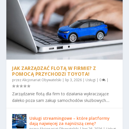
JAK ZARZĄDZAĆ FLOTĄ W FIRMIE? Z
POMOCĄ PRZYCHODZI TOYOTA!
przez
Akcjonariat Obywatelski
|
lip 3, 2026
|
Usługi
|
0
|
Zarządzanie flotą dla firm to działania wykraczające
daleko poza sam zakup samochodów służbowych....
Usługi streamingowe – które platformy
dają najwięcej za najniższą cenę?
przez
Akcjonariat Obywatelski
|
kwi 26, 2026
|
Usługi