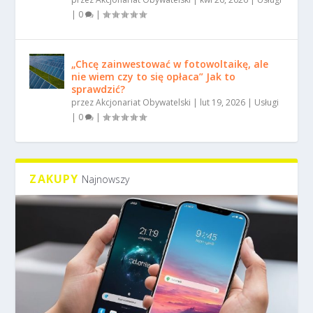
|
0
|
„Chcę zainwestować w fotowoltaikę, ale
nie wiem czy to się opłaca” Jak to
sprawdzić?
przez
Akcjonariat Obywatelski
|
lut 19, 2026
|
Usługi
|
0
|
ZAKUPY
Najnowszy