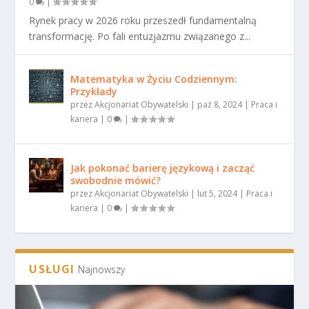
0
|
Rynek pracy w 2026 roku przeszedł fundamentalną
transformację. Po fali entuzjazmu związanego z...
Matematyka w Życiu Codziennym:
Przykłady
przez
Akcjonariat Obywatelski
|
paź 8, 2024
|
Praca i
kariera
|
0
|
Jak pokonać barierę językową i zacząć
swobodnie mówić?
przez
Akcjonariat Obywatelski
|
lut 5, 2024
|
Praca i
kariera
|
0
|
USŁUGI
Najnowszy