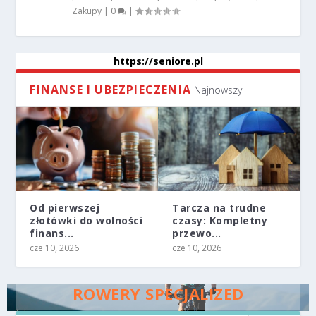
Zakupy
|
0
|
https://seniore.pl
FINANSE I UBEZPIECZENIA
Najnowszy
Od pierwszej
Tarcza na trudne
złotówki do wolności
czasy: Kompletny
finans...
przewo...
cze 10, 2026
cze 10, 2026
ROWERY SPECJALIZED