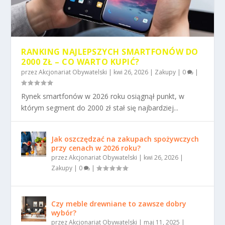
RANKING NAJLEPSZYCH SMARTFONÓW DO
2000 ZŁ – CO WARTO KUPIĆ?
przez
Akcjonariat Obywatelski
|
kwi 26, 2026
|
Zakupy
|
0
|
Rynek smartfonów w 2026 roku osiągnął punkt, w
którym segment do 2000 zł stał się najbardziej...
Jak oszczędzać na zakupach spożywczych
przy cenach w 2026 roku?
przez
Akcjonariat Obywatelski
|
kwi 26, 2026
|
Zakupy
|
0
|
Czy meble drewniane to zawsze dobry
wybór?
przez
Akcjonariat Obywatelski
|
maj 11, 2025
|