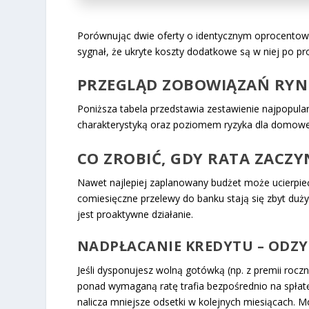
Porównując dwie oferty o identycznym oprocentowa
sygnał, że ukryte koszty dodatkowe są w niej po pr
PRZEGLĄD ZOBOWIĄZAŃ RYNK
Poniższa tabela przedstawia zestawienie najpopular
charakterystyką oraz poziomem ryzyka dla domow
CO ZROBIĆ, GDY RATA ZACZY
Nawet najlepiej zaplanowany budżet może ucierpieć 
comiesięczne przelewy do banku stają się zbyt duż
jest proaktywne działanie.
NADPŁACANIE KREDYTU – ODZY
Jeśli dysponujesz wolną gotówką (np. z premii roc
ponad wymaganą ratę trafia bezpośrednio na spłatę 
nalicza mniejsze odsetki w kolejnych miesiącach. 