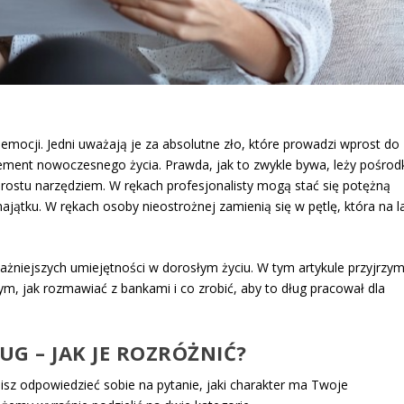
emocji. Jedni uważają je za absolutne zło, które prowadzi wprost do
 element nowoczesnego życia. Prawda, jak to zwykle bywa, leży pośrod
 prostu narzędziem. W rękach profesjonalisty mogą stać się potężną
jątku. W rękach osoby nieostrożnej zamienią się w pętlę, która na l
żniejszych umiejętności w dorosłym życiu. W tym artykule przyjrzy
ym, jak rozmawiać z bankami i co zrobić, aby to dług pracował dla
G – JAK JE ROZRÓŻNIĆ?
sz odpowiedzieć sobie na pytanie, jaki charakter ma Twoje