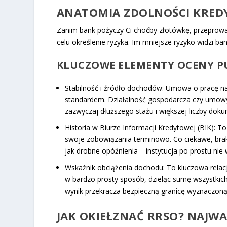
ANATOMIA ZDOLNOŚCI KREDYT
Zanim bank pożyczy Ci choćby złotówkę, przeprowa
celu określenie ryzyka. Im mniejsze ryzyko widzi 
KLUCZOWE ELEMENTY OCENY P
Stabilność i źródło dochodów:
Umowa o pracę na c
standardem. Działalność gospodarcza czy umowy
zazwyczaj dłuższego stażu i większej liczby dok
Historia w Biurze Informacji Kredytowej (BIK):
To 
swoje zobowiązania terminowo. Co ciekawe, brak 
jak drobne opóźnienia – instytucja po prostu nie w
Wskaźnik obciążenia dochodu:
To kluczowa relac
w bardzo prosty sposób, dzieląc sumę wszystkich
wynik przekracza bezpieczną granicę wyznaczon
JAK OKIEŁZNAĆ RRSO? NAJW