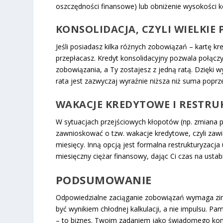
oszczędności finansowe) lub obniżenie wysokości ko
KONSOLIDACJA, CZYLI WIELKIE
Jeśli posiadasz kilka różnych zobowiązań – kartę 
przepłacasz. Kredyt konsolidacyjny pozwala połącz
zobowiązania, a Ty zostajesz z jedną ratą. Dzięki
rata jest zazwyczaj wyraźnie niższa niż suma poprz
WAKACJE KREDYTOWE I RESTRU
W sytuacjach przejściowych kłopotów (np. zmiana 
zawnioskować o tzw. wakacje kredytowe, czyli zawie
miesięcy. Inną opcją jest formalna restrukturyzac
miesięczny ciężar finansowy, dając Ci czas na ustabi
PODSUMOWANIE
Odpowiedzialne zaciąganie zobowiązań wymaga zimn
być wynikiem chłodnej kalkulacji, a nie impulsu. Pa
– to biznes. Twoim zadaniem jako świadomego konsu