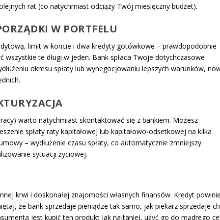
lejnych rat (co natychmiast odciąży Twój miesięczny budżet).
 PORZĄDKI W PORTFELU
kredytową, limit w koncie i dwa kredyty gotówkowe – prawdopodobnie
yć wszystkie te długi w jeden. Bank spłaca Twoje dotychczasowe
 wydłużeniu okresu spłaty lub wynegocjowaniu lepszych warunków, no
ednich.
KTURYZACJA
pracy) warto natychmiast skontaktować się z bankiem. Możesz
szenie spłaty raty kapitałowej lub kapitałowo-odsetkowej na kilka
ja umowy – wydłużenie czasu spłaty, co automatycznie zmniejszy
lizowanie sytuacji życiowej.
ej krwi i doskonałej znajomości własnych finansów. Kredyt powini
miętaj, że bank sprzedaje pieniądze tak samo, jak piekarz sprzedaje ch
menta jest kupić ten produkt jak najtaniej, użyć go do mądrego cel