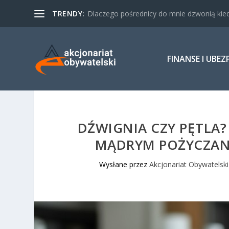
TRENDY:
Dlaczego pośrednicy do mnie dzwonią kied
FINANSE I UBEZ
DŹWIGNIA CZY PĘTLA
MĄDRYM POŻYCZANI
Wysłane przez
Akcjonariat Obywatelski