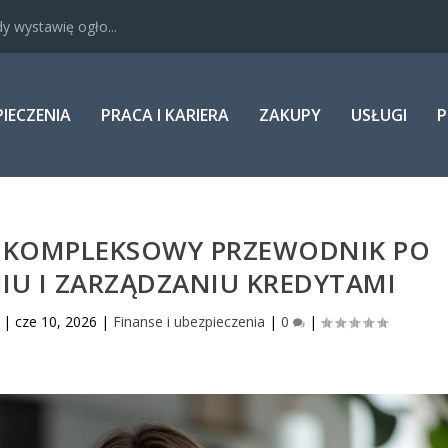
y wystawię ogło...
PIECZENIA
PRACA I KARIERA
ZAKUPY
USŁUGI
P
? KOMPLEKSOWY PRZEWODNIK PO
U I ZARZĄDZANIU KREDYTAMI
|
cze 10, 2026
|
Finanse i ubezpieczenia
|
0
|