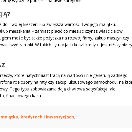
żemy wyraźnie podzielić na dwie kategorie.
CJĄ?
ze do Twojej kieszeni lub zwiększa wartość Twojego majątku.
kup mieszkania – zamiast płacić co miesiąc czynsz właścicielowi
ługiem może być także pożyczka na rozwój firmy, zakup maszyn czy
zwiększyć zarobki. W takich sytuacjach koszt kredytu jest niższy niż zy
AZ
 rzeczy, które natychmiast tracą na wartości i nie generują żadnego
rtfona rozłożony na raty czy zakup luksusowego samochodu, na któ
nsowy. Tego typu zobowiązania dają chwilową satysfakcję, ale
ata, finansowego kaca.
majątku, kredytach i inwestycjach
.