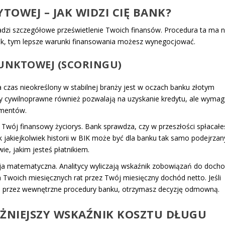
OWEJ – JAK WIDZI CIĘ BANK?
dzi szczegółowe prześwietlenie Twoich finansów. Procedura ta ma 
bank, tym lepsze warunki finansowania możesz wynegocjować.
UNKTOWEJ (SCORINGU)
zas nieokreślony w stabilnej branży jest w oczach banku złotym
 cywilnoprawne również pozwalają na uzyskanie kredytu, ale wymag
umentów.
Twój finansowy życiorys. Bank sprawdza, czy w przeszłości spłacałe
jakiejkolwiek historii w BIK może być dla banku tak samo podejrzan
ie, jakim jesteś płatnikiem.
ja matematyczna. Analitycy wyliczają wskaźnik zobowiązań do doch
 Twoich miesięcznych rat przez Twój miesięczny dochód netto. Jeśli
ą przez wewnętrzne procedury banku, otrzymasz decyzję odmowną.
AŻNIEJSZY WSKAŹNIK KOSZTU DŁUGU