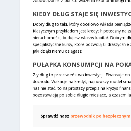
zobowiązanie. Z punktu widzenia ekonomii długi mo
KIEDY DŁUG STAJE SIĘ INWESTY
Dobry dług to taki, który docelowo wkłada pieniąd
Klasycznym przykładem jest kredyt hipoteczny na za
nieruchomości, budujesz własny kapitał. Dobrym d
specjalistyczne kursy, które pozwolą Ci drastycznie 
jaki dzięki niemu osiągasz.
PUŁAPKA KONSUMPCJI NA POK
Zły dług to przeciwieństwo inwestycji. Finansuje on
dochodu. Wakacje na kredyt, najnowszy model sma
nas nie stać, to najprostszy przepis na kryzys fina
pozostawiają po sobie długie miesiące, a czasem l
Sprawdź nasz
przewodnik po bezpiecznym 