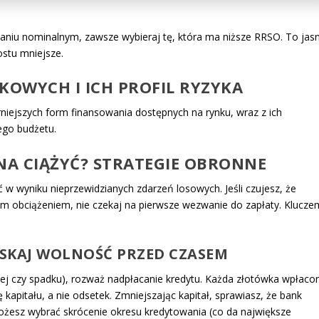
niu nominalnym, zawsze wybieraj tę, która ma niższe RRSO. To jas
ostu mniejsze.
OWYCH I ICH PROFIL RYZYKA
niejszych form finansowania dostępnych na rynku, wraz z ich
ego budżetu.
NA CIĄŻYĆ? STRATEGIE OBRONNE
w wyniku nieprzewidzianych zdarzeń losowych. Jeśli czujesz, że
ym obciążeniem, nie czekaj na pierwsze wezwanie do zapłaty. Klucze
SKAJ WOLNOŚĆ PRZED CZASEM
znej czy spadku), rozważ nadpłacanie kredytu. Każda złotówka wpłaco
kapitału, a nie odsetek. Zmniejszając kapitał, sprawiasz, że bank
Możesz wybrać skrócenie okresu kredytowania (co da największe