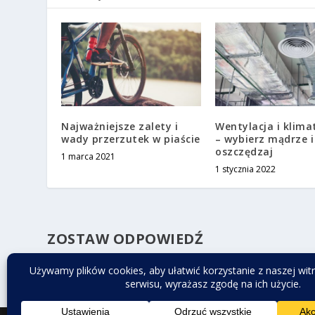
Najważniejsze zalety i
Wentylacja i klima
wady przerzutek w piaście
– wybierz mądrze i
oszczędzaj
1 marca 2021
1 stycznia 2022
ZOSTAW ODPOWIEDŹ
Musisz się
zalogować
, aby móc dodać komentarz.