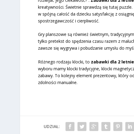
rozwijać jego ciekawość?”.
Zabawki dla 2 letni
kreatywności. Świetnie sprawdzą się tutaj puzzl
w spójną całość da dziecku satysfakcję z osiąg
spostrzegawczość i cierpliwość.
Gry planszowe są również świetnym, tradycyjnym
tylko pretekst do spędzenia czasu razem z maluch
zawsze się wygrywa i pobudzanie umysłu do myśl
Różnego rodzaju klocki, to
zabawki dla 2 letni
wyboru mamy klocki tradycyjne, klocki magnetycz
zabawy. To kolejny element prezentowy, który od
zdolności manualne.
UDZIAŁ: