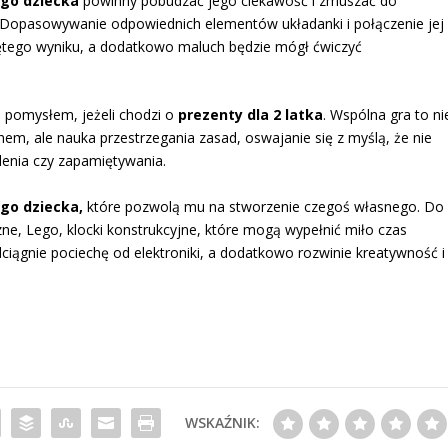
ego dziecka
powinny pobudzać jego ciekawość i zmuszać do
e. Dopasowywanie odpowiednich elementów układanki i połączenie jej
niętego wyniku, a dodatkowo maluch będzie mógł ćwiczyć
 pomysłem, jeżeli chodzi o
prezenty dla 2 latka
. Wspólna gra to ni
em, ale nauka przestrzegania zasad, oswajanie się z myślą, że nie
enia czy zapamiętywania.
ego dziecka,
które pozwolą mu na stworzenie czegoś własnego. Do
ne, Lego, klocki konstrukcyjne, które mogą wypełnić miło czas
ciągnie pociechę od elektroniki, a dodatkowo rozwinie kreatywność i
WSKAŹNIK: