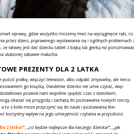
 smart oprawy, gdzie wszystko możemy mieć na wyciągnięcie ręki, co
ania przez dzieci, poprawnego wysławiania się i ogólnych problemach 
 że łatwiej jest dać dziecku tablet z bajką lub gierką niż porozmawiać
na ulubionej zabawie malucha.
ETOWE
PREZENTY DLA 2 LATKA
e puścić pralkę, włączyć telewizor, albo odpalić zmywarkę, ale nieco
eresowaniem go książką. Dwuletnie dziecko nie umie czytać, więc
 dodatkowo pozwoli nam wspólnie spędzić czas z dzieckiem.
ci mogą okazać się przygodą i zachętą do poznawania nowych rzeczy.
a to z kolei może przyczynić się do nauki i poznawania liter.
ć korzystny wpływ na jego umiejętność czytania w przyszłości.
la 2 latka?
”, „co będzie najlepsze dla naszego dziecka?”, „jak