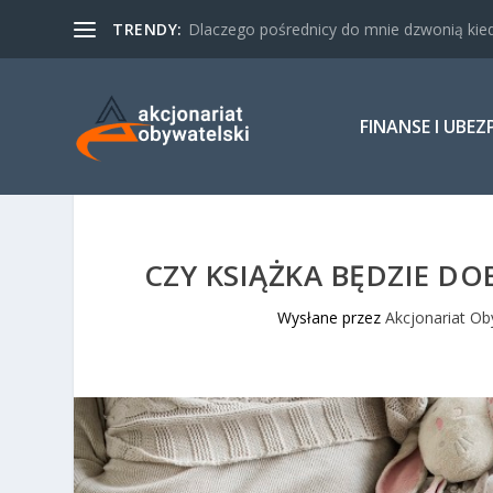
TRENDY:
Dlaczego pośrednicy do mnie dzwonią kied
FINANSE I UBEZ
CZY KSIĄŻKA BĘDZIE D
Wysłane przez
Akcjonariat Ob