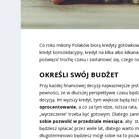
Co roku miliony Polaków biorą kredyty gotówkowe
kredyt konsolidacyjny, kredyt na kilka albo kilkan
poświęcić trochę czasu i zastanowić się, czego 
OKREŚLI SWÓJ BUDŻET
Przy każdej finansowej decyzji najważniejsze jes
pewności, że w dłuższej perspektywie czasu będzi
decyzją. Im wyższy kredyt, tym większe będą też 
oprocentowanie
, a co za tym idzie, niższa rat
„wyrzeczenie” trzeba być gotowym. Dlatego zani
sobie pozwolić w przedziale miesiąca
, aby st
będziesz spłacać przez wiele lat, dlatego warto m
długoterminowo będziesz mógł sobie na to poz