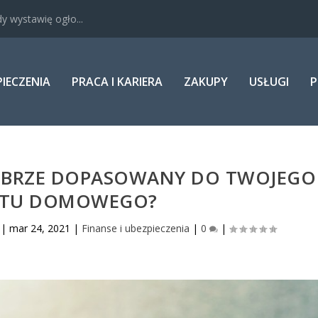
y wystawię ogło...
PIECZENIA
PRACA I KARIERA
ZAKUPY
USŁUGI
P
DOBRZE DOPASOWANY DO TWOJEGO
ETU DOMOWEGO?
|
mar 24, 2021
|
Finanse i ubezpieczenia
|
0
|