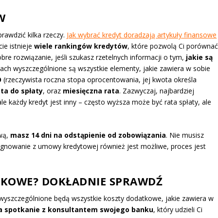
W
rawdzić kilka rzeczy.
Jak wybrać kredyt doradzają artykuły finansowe
ie istnieje
wiele rankingów kredytów
, które pozwolą Ci porówna
bre rozwiązanie, jeśli szukasz rzetelnych informacji o tym,
jakie są
gach wyszczególnione są wszystkie elementy, jakie zawiera w sobie
O
(rzeczywista roczna stopa oprocentowania, jej kwota określa
ta do spłaty
, oraz
miesięczna rata
. Zazwyczaj, najbardziej
le każdy kredyt jest inny – często wyższa może być rata spłaty, ale
wą,
masz 14 dni na odstąpienie od zobowiązania
. Nie musisz
ygnowanie z umowy kredytowej również jest możliwe, proces jest
TKOWE? DOKŁADNIE SPRAWDŹ
wyszczególnione będą wszystkie koszty dodatkowe, jakie zawiera w
na spotkanie z konsultantem swojego banku
, który udzieli Ci