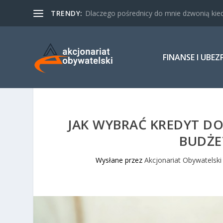
TRENDY:
Dlaczego pośrednicy do mnie dzwonią kied
FINANSE I UBEZ
JAK WYBRAĆ KREDYT 
BUDŻ
Wysłane przez
Akcjonariat Obywatelski