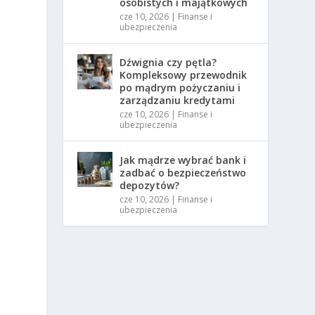
osobistych i majątkowych
cze 10, 2026
|
Finanse i
ubezpieczenia
Dźwignia czy pętla?
ć
Kompleksowy przewodnik
po mądrym pożyczaniu i
zarządzaniu kredytami
cze 10, 2026
|
Finanse i
ubezpieczenia
Jak mądrze wybrać bank i
zadbać o bezpieczeństwo
depozytów?
cze 10, 2026
|
Finanse i
ubezpieczenia