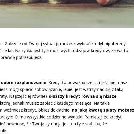
. Zależnie od Twojej sytuacji, możesz wybrać kredyt hipoteczny,
aście lat. Na rynku jest tyle możliwych rodzajów kredytów, że warto
naprawdę potrzebujesz.
t
dobre rozplanowanie
. Kredyt to poważna rzecz, i jeśli nie masz
esz mógł spłacić zobowiązanie, lepiej jest wstrzymać się z taką
raty. Najczęściej również
dłuższy kredyt równa się niższe
a, którą jednak musisz zapłacić każdego miesiąca. Na takie
m weźmiesz kredyt, oblicz dokładnie,
na jaką kwotę spłaty możes
arczyło Ci ma wszystkie codzienne wydatki. Pamiętaj, że kredyt
ieć pewność, że Twoja sytuacja jest na tyle stabilna, że
wolić.