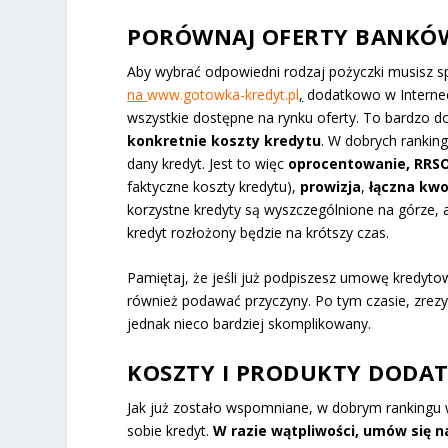
PORÓWNAJ OFERTY BANKÓ
Aby wybrać odpowiedni rodzaj pożyczki musisz sp
na
www.gotowka-kredyt.pl
,
dodatkowo w Internec
wszystkie dostępne na rynku oferty. To bardzo do
konkretnie koszty kredytu
. W dobrych rankin
dany kredyt. Jest to więc
oprocentowanie, RRS
faktyczne koszty kredytu),
prowizja
,
łączna kwo
korzystne kredyty są wyszczególnione na górze, a
kredyt rozłożony będzie na krótszy czas.
Pamiętaj, że jeśli już podpiszesz umowę kredyto
również podawać przyczyny. Po tym czasie, zrez
jednak nieco bardziej skomplikowany.
KOSZTY I PRODUKTY DODA
Jak już zostało wspomniane, w dobrym rankingu 
sobie kredyt.
W razie wątpliwości, umów się 