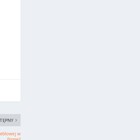
TĘPNY
 meblowej w
firmie?