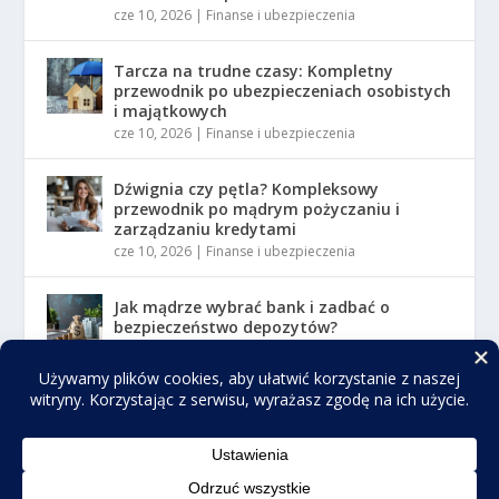
cze 10, 2026
|
Finanse i ubezpieczenia
Tarcza na trudne czasy: Kompletny
przewodnik po ubezpieczeniach osobistych
i majątkowych
cze 10, 2026
|
Finanse i ubezpieczenia
Dźwignia czy pętla? Kompleksowy
przewodnik po mądrym pożyczaniu i
zarządzaniu kredytami
cze 10, 2026
|
Finanse i ubezpieczenia
Jak mądrze wybrać bank i zadbać o
bezpieczeństwo depozytów?
cze 10, 2026
|
Finanse i ubezpieczenia
Zaprojektowany przez
| Obsługiwane przez
Elegant Themes
WordPress