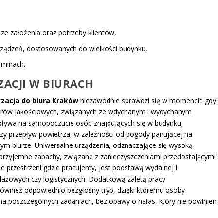
sze założenia oraz potrzeby klientów,
ządzeń, dostosowanych do wielkości budynku,
rminach.
ACJI W BIURACH
yzacja do biura Kraków
niezawodnie sprawdzi się w momencie gdy
etrów jakościowych, związanych ze wdychanym i wydychanym
ływa na samopoczucie osób znajdujących się w budynku,
zy przepływ powietrza, w zależności od pogody panującej na
nym biurze. Uniwersalne urządzenia, odznaczające się wysoką
eprzyjemne zapachy, związane z zanieczyszczeniami przedostającymi
e przestrzeni gdzie pracujemy, jest podstawą wydajnej i
ażowych czy logistycznych. Dodatkową zaletą pracy
ównież odpowiednio bezgłośny tryb, dzięki któremu osoby
a poszczególnych zadaniach, bez obawy o hałas, który nie powinien