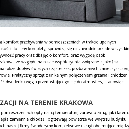
wią komfort przebywania w pomieszczeniach w trakcie upalnych
jakości do ceny komplety, sprawdzą się niezawodnie przede wszystki
tywność pracy oraz dbając o komfort, oraz wygodę osób
akowa, ze względu na niskie współczynniki związane z jakością
nia także dopływ świeżych cząsteczek, pozbawianych zanieczyszczeń
wie. Praktyczny sprzęt z unikalnym połączeniem grzania i chłodzeni
ść dwutlenku węgla przedostającego się do atmosfery, stanowiąc
YZACJI NA TERENIE KRAKOWA
 pomieszczeniach optymalną temperaturę zarówno zimą, jak i latem.
epła zamiennie chłodzą i ogrzewają powietrze we wnętrzu budynku,
mach naszej firmy świadczymy kompleksowe usługi obejmujące międz