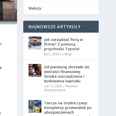
Waluty
NAJNOWSZE ARTYKUŁY
Jak zarządzać flotą w
m
firmie? Z pomocą
przychodzi Toyota!
lip 3, 2026
|
Usługi
,
Od pierwszej złotówki do
a
wolności finansowej:
Sztuka oszczędzania i
budowania kapitału
cze 10, 2026
|
Finanse i
ubezpieczenia
Tarcza na trudne czasy:
Kompletny przewodnik po
ubezpieczeniach
y