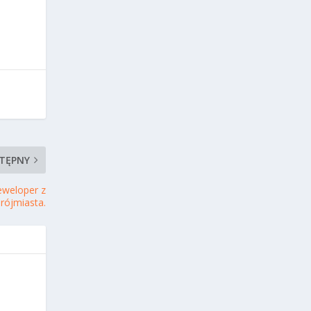
TĘPNY
eweloper z
rójmiasta.