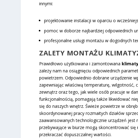
innymi:
projektowanie instalacji w oparciu o wcześniej
pomoc w doborze najbardziej odpowiednich ur
profesjonalne usługi montażu w dogodnych te
ZALETY MONTAŻU KLIMATYZ
Prawidłowo użytkowana i zamontowana
klimat
zależy nam na osiągnięciu odpowiednich param
powietrzem. Odpowiednio dobrane urządzenie wp
zapewniając właściwą temperaturę, wilgotność, c
zewnątrz oraz tego, jak wiele osób pracuje w da
funkcjonalnością, pomagają także likwidować ni
się do naszych wnętrz. Świeże powietrze w obrębi
skoordynowanej pracy rozmaitych działów sprzed
zaawansowanych technologicznie urządzeń jest r
przebywające w biurze mogą skoncentrować się n
przekraczać dopuszczalnej wartości.