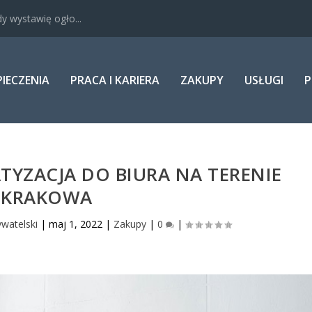
y wystawię ogło...
PIECZENIA
PRACA I KARIERA
ZAKUPY
USŁUGI
P
YZACJA DO BIURA NA TERENIE
KRAKOWA
ywatelski
|
maj 1, 2022
|
Zakupy
|
0
|