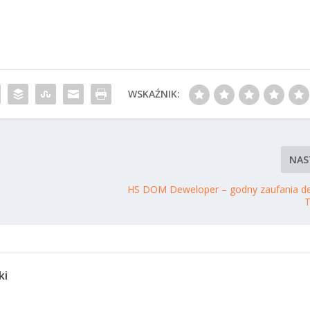
WSKAŹNIK:
NAS
HS DOM Deweloper – godny zaufania d
T
ki