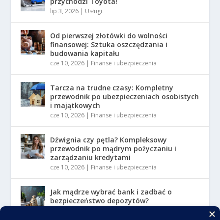
przychodzi Toyota!
lip 3, 2026
|
Usługi
Od pierwszej złotówki do wolności
finansowej: Sztuka oszczędzania i
budowania kapitału
cze 10, 2026
|
Finanse i ubezpieczenia
Tarcza na trudne czasy: Kompletny
przewodnik po ubezpieczeniach osobistych
i majątkowych
cze 10, 2026
|
Finanse i ubezpieczenia
Dźwignia czy pętla? Kompleksowy
przewodnik po mądrym pożyczaniu i
zarządzaniu kredytami
cze 10, 2026
|
Finanse i ubezpieczenia
Jak mądrze wybrać bank i zadbać o
bezpieczeństwo depozytów?
cze 10, 2026
|
Finanse i ubezpieczenia